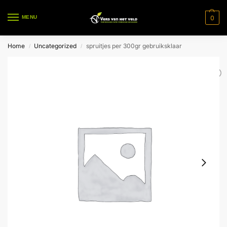
0
MENU
Home
Uncategorized
spruitjes per 300gr gebruiksklaar
/
/