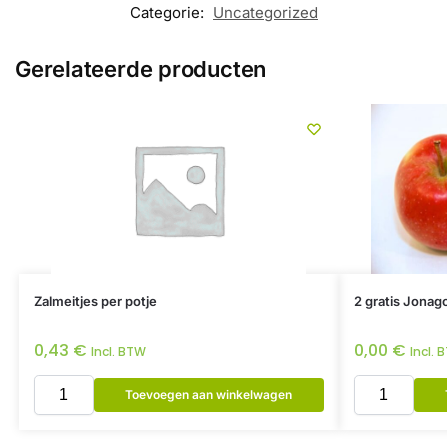
Categorie:
Uncategorized
Gerelateerde producten
Zalmeitjes per potje
2 gratis Jonago
0,43
€
0,00
€
Incl. BTW
Incl. 
Toevoegen aan winkelwagen