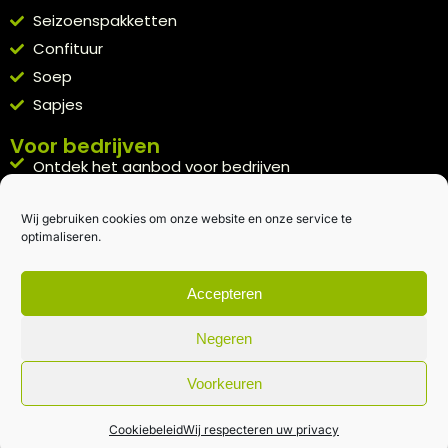
Seizoenspakketten
Confituur
Soep
Sapjes
Voor bedrijven
Ontdek het aanbod voor bedrijven
A la carte
Wij gebruiken cookies om onze website en onze service te
Kennismakingspakket aanvragen
optimaliseren.
Blijft op de hoogte
Rechtstreeks van het veld naar je inbox.
Accepteren
Inschrijven nieuwsbrief
Negeren
Voorkeuren
Algemene voorwaarden
|
Privacybeleid
| gemaakt met
door
creativitijd
Cookiebeleid
Wij respecteren uw privacy