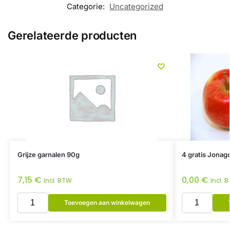
Categorie:
Uncategorized
Gerelateerde producten
Grijze garnalen 90g
4 gratis Jonag
7,15
€
0,00
€
Incl. BTW
Incl. 
Toevoegen aan winkelwagen