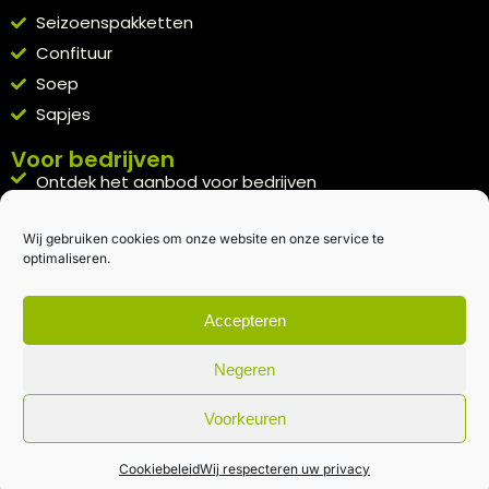
Seizoenspakketten
Confituur
Soep
Sapjes
Voor bedrijven
Ontdek het aanbod voor bedrijven
A la carte
Wij gebruiken cookies om onze website en onze service te
Kennismakingspakket aanvragen
optimaliseren.
Blijft op de hoogte
Rechtstreeks van het veld naar je inbox.
Accepteren
Inschrijven nieuwsbrief
Negeren
Voorkeuren
Algemene voorwaarden
|
Privacybeleid
| gemaakt met
door
creativitijd
Cookiebeleid
Wij respecteren uw privacy