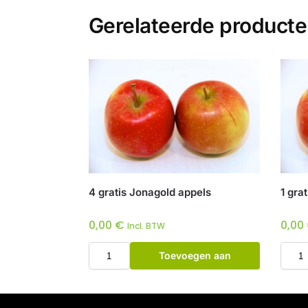
Gerelateerde product
4 gratis Jonagold appels
1 gra
0,00
€
0,00
Incl. BTW
Toevoegen aan
winkelwagen