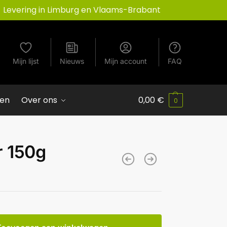
Levering in Limburg en Vlaams-Brabant
Mijn lijst
Nieuws
Mijn account
FAQ
ven
Over ons
0,00
€
0
r 150g