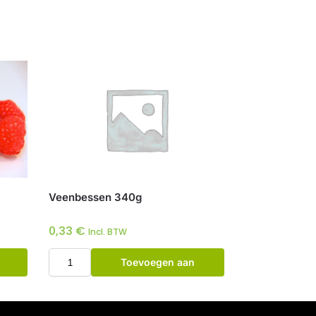
Veenbessen 340g
0,33
€
Incl. BTW
Toevoegen aan
winkelwagen