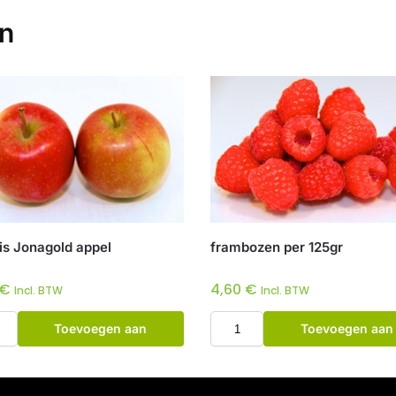
en
tis Jonagold appel
frambozen per 125gr
€
4,60
€
Incl. BTW
Incl. BTW
Toevoegen aan
Toevoegen aan
winkelwagen
winkelwagen