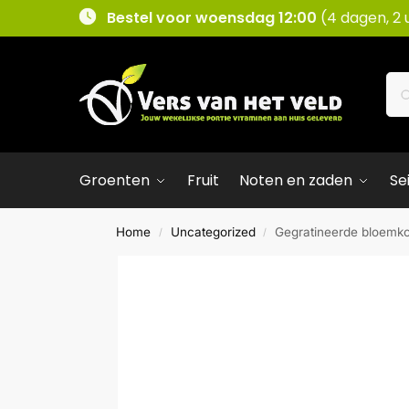
Bestel voor woensdag 12:00
(4 dagen, 2 
Groenten
Fruit
Noten en zaden
Se
Home
Uncategorized
Gegratineerde bloemko
/
/