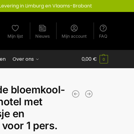
Levering in Limburg en Vlaams-Brabant
Mijn lijst
Nieuws
Mijn account
FAQ
ven
Over ons
0,00
€
0
de bloemkool-
hotel met
je en
voor 1 pers.