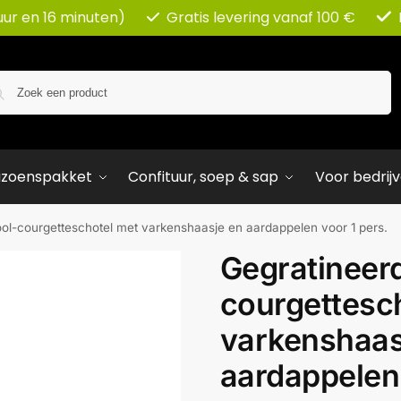
uur en 16 minuten)
Gratis levering vanaf 100 €
Zoeken
izoenspakket
Confituur, soep & sap
Voor bedrij
ol-courgetteschotel met varkenshaasje en aardappelen voor 1 pers.
Gegratineer
courgettesc
varkenshaas
aardappelen 