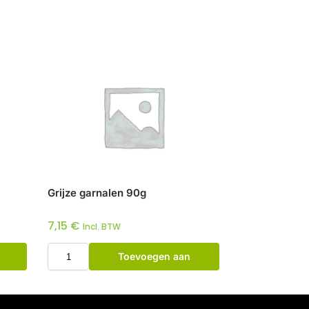
Grijze garnalen 90g
7,15
€
Incl. BTW
Toevoegen aan
winkelwagen