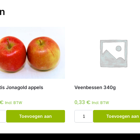
en
tis Jonagold appels
Veenbessen 340g
€
0,33
€
Incl. BTW
Incl. BTW
Toevoegen aan
Toevoegen aan
winkelwagen
winkelwagen