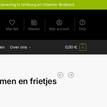
Levering in Limburg en Vlaams-Brabant
Mijn lijst
Nieuws
Mijn account
FAQ
ven
Over ons
0,00
€
0
en en frietjes