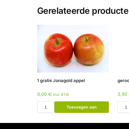
Gerelateerde product
1 gratis Jonagold appel
geroo
0,00
€
3,90
Incl. BTW
Toevoegen aan
winkelwagen