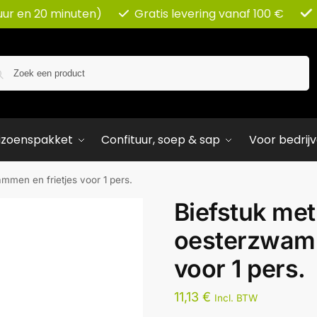
uur en 20 minuten)
Gratis levering vanaf 100 €
Zoeken
izoenspakket
Confituur, soep & sap
Voor bedrij
mmen en frietjes voor 1 pers.
Biefstuk met
oesterzwamm
voor 1 pers.
11,13
€
Incl. BTW