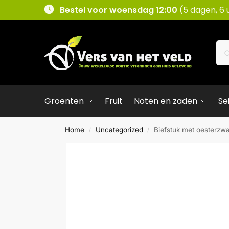
Bestel voor woensdag 12:00
(5 dagen, 6 
Groenten
Fruit
Noten en zaden
Se
Home
Uncategorized
Biefstuk met oesterzwa
/
/