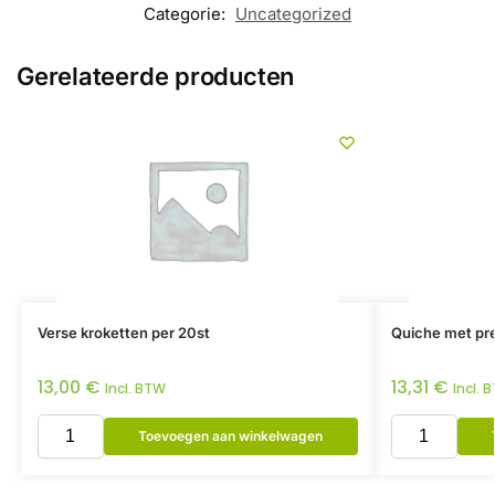
Categorie:
Uncategorized
Gerelateerde producten
Verse kroketten per 20st
Quiche met pre
13,00
€
13,31
€
Incl. BTW
Incl. 
Toevoegen aan winkelwagen