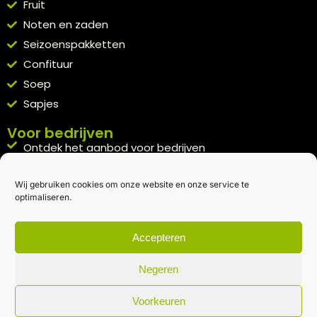
Fruit
Noten en zaden
Seizoenspakketten
Confituur
Soep
Sapjes
Voor bedrijven
Ontdek het aanbod voor bedrijven
A la carte
Wij gebruiken cookies om onze website en onze service te
Kennismakingspakket aanvragen
optimaliseren.
Blijft op de hoogte
Rechtstreeks van het veld naar je inbox.
Accepteren
Inschrijven nieuwsbrief
Negeren
Voorkeuren
Algemene voorwaarden
|
Privacybeleid
| gemaakt met
door