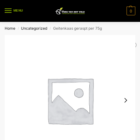
0
MENU
Home
Uncategorized
Geitenkaas geraspt per 75g
/
/