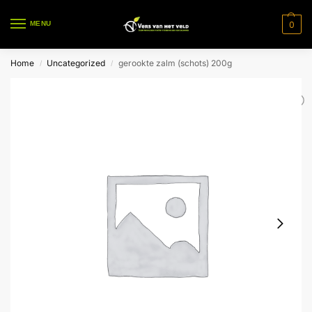
0
MENU
Home
Uncategorized
gerookte zalm (schots) 200g
/
/