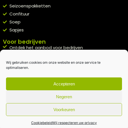
Seizoenspakketten
Confituur
Soep
Sapjes
Voor bedrijven
Ontdek het aanbod voor bedrijven
A la carte
Wij gebruiken cookies om onze website en onze service te
Kennismakingspakket aanvragen
optimaliseren.
Blijft op de hoogte
Rechtstreeks van het veld naar je inbox.
Accepteren
Inschrijven nieuwsbrief
Negeren
Voorkeuren
Algemene voorwaarden
|
Privacybeleid
| gemaakt met
door
creativitijd
Cookiebeleid
Wij respecteren uw privacy