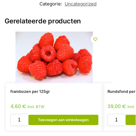
Categorie:
Uncategorized
Gerelateerde producten
frambozen per 125gr
Rundsfond per
4,60
€
39,00
€
Incl. BTW
Incl
Toevoegen aan winkelwagen