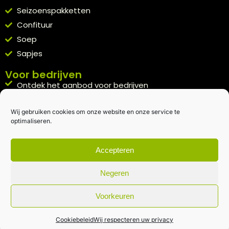
Seizoenspakketten
Confituur
Soep
Sapjes
Voor bedrijven
Ontdek het aanbod voor bedrijven
A la carte
Wij gebruiken cookies om onze website en onze service te
Kennismakingspakket aanvragen
optimaliseren.
Blijft op de hoogte
Rechtstreeks van het veld naar je inbox.
Accepteren
Inschrijven nieuwsbrief
Negeren
Voorkeuren
Algemene voorwaarden
|
Privacybeleid
| gemaakt met
door
creativitijd
Cookiebeleid
Wij respecteren uw privacy