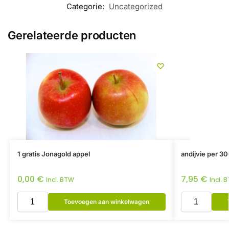
Categorie:
Uncategorized
Gerelateerde producten
1 gratis Jonagold appel
andijvie per 30
0,00
€
7,95
€
Incl. BTW
Incl. 
Toevoegen aan winkelwagen