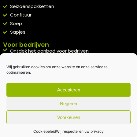
Seizoenspakketten
Confituur
Soep
Sapjes
Voor bedrijven
Ontdek het aanbod voor bedrijven
A la carte
Wij gebruiken cookies om onze website en onze service te
Kennismakingspakket aanvragen
optimaliseren.
Blijft op de hoogte
Rechtstreeks van het veld naar je inbox.
Accepteren
Inschrijven nieuwsbrief
Negeren
Voorkeuren
Algemene voorwaarden
|
Privacybeleid
| gemaakt met
door
creativitijd
Cookiebeleid
Wij respecteren uw privacy