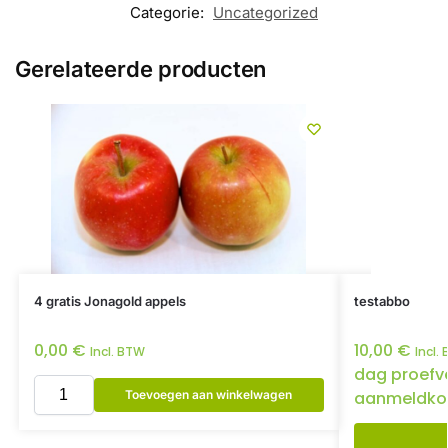
Categorie:
Uncategorized
Gerelateerde producten
4 gratis Jonagold appels
testabbo
0,00
€
10,00
€
Incl. BTW
Incl.
dag proefv
Toevoegen aan winkelwagen
aanmeldko