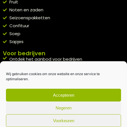
Fruit
Noten en zaden
Seizoenspakketten
Confituur
Soep
Sapjes
Voor bedrijven
Ontdek het aanbod voor bedrijven
A la carte
Wij gebruiken cookies om onze website en onze service te
Kennismakingspakket aanvragen
optimaliseren.
Blijft op de hoogte
Rechtstreeks van het veld naar je inbox.
Accepteren
Inschrijven nieuwsbrief
Negeren
Voorkeuren
Algemene voorwaarden
|
Privacybeleid
| gemaakt met
door