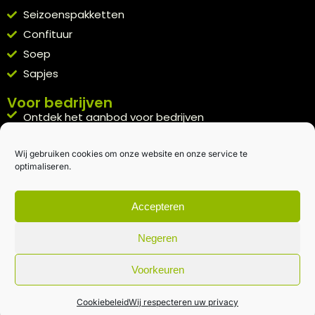
Seizoenspakketten
Confituur
Soep
Sapjes
Voor bedrijven
Ontdek het aanbod voor bedrijven
A la carte
Wij gebruiken cookies om onze website en onze service te
Kennismakingspakket aanvragen
optimaliseren.
Blijft op de hoogte
Rechtstreeks van het veld naar je inbox.
Accepteren
Inschrijven nieuwsbrief
Negeren
Voorkeuren
Algemene voorwaarden
|
Privacybeleid
| gemaakt met
door
creativitijd
Cookiebeleid
Wij respecteren uw privacy