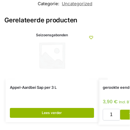
Categorie:
Uncategorized
Gerelateerde producten
Seizoensgebonden
Appel-Aardbei Sap per 3 L
gerookte eend
3,90
€
Incl. 
Lees verder