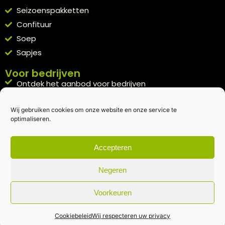
Seizoenspakketten
Confituur
Soep
Sapjes
Voor bedrijven
Ontdek het aanbod voor bedrijven
A la carte
Wij gebruiken cookies om onze website en onze service te
Kennismakingspakket aanvragen
optimaliseren.
Blijft op de hoogte
Rechtstreeks van het veld naar je inbox.
Accepteren
Inschrijven nieuwsbrief
Negeren
Voorkeuren
Algemene voorwaarden
|
Privacybeleid
| gemaakt met
door
creativitijd
Cookiebeleid
Wij respecteren uw privacy