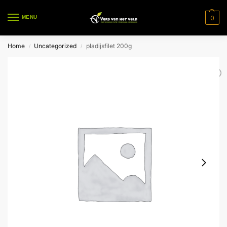
0
MENU
Home
Uncategorized
pladijsfilet 200g
/
/