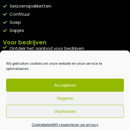
Seizoenspakketten
Confituur
Soep
Sapjes
Voor bedrijven
Ontdek het aanbod voor bedrijven
A la carte
Wij gebruiken cookies om onze website en onze service te
Kennismakingspakket aanvragen
optimaliseren.
Blijft op de hoogte
Rechtstreeks van het veld naar je inbox.
Accepteren
Inschrijven nieuwsbrief
Negeren
Voorkeuren
Algemene voorwaarden
|
Privacybeleid
| gemaakt met
door
creativitijd
Cookiebeleid
Wij respecteren uw privacy