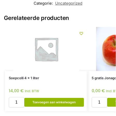
Categorie:
Uncategorized
Gerelateerde producten
Soepcolli 4 x 1 liter
5 gratis Jonag
14,00
€
0,00
€
Incl. BTW
Incl. 
Toevoegen aan winkelwagen