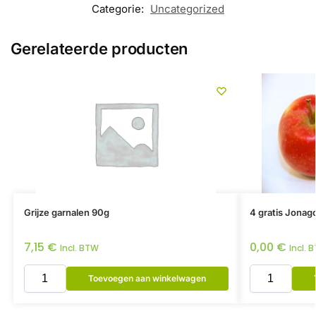
Categorie:
Uncategorized
Gerelateerde producten
Grijze garnalen 90g
4 gratis Jonag
7,15
€
0,00
€
Incl. BTW
Incl. 
Toevoegen aan winkelwagen