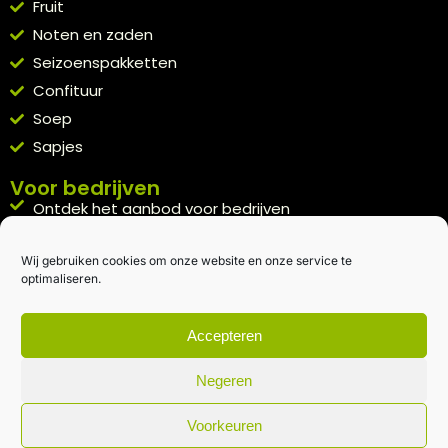
Fruit
Noten en zaden
Seizoenspakketten
Confituur
Soep
Sapjes
Voor bedrijven
Ontdek het aanbod voor bedrijven
A la carte
Wij gebruiken cookies om onze website en onze service te
Kennismakingspakket aanvragen
optimaliseren.
Blijft op de hoogte
Rechtstreeks van het veld naar je inbox.
Accepteren
Inschrijven nieuwsbrief
Negeren
Voorkeuren
Algemene voorwaarden
|
Privacybeleid
| gemaakt met
door