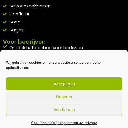
Seizoenspakketten
Confituur
Soep
Sapjes
Voor bedrijven
Ontdek het aanbod voor bedrijven
A la carte
Wij gebruiken cookies om onze website en onze service te
Kennismakingspakket aanvragen
optimaliseren.
Blijft op de hoogte
Rechtstreeks van het veld naar je inbox.
Accepteren
Inschrijven nieuwsbrief
Negeren
Voorkeuren
Algemene voorwaarden
|
Privacybeleid
| gemaakt met
door
creativitijd
Cookiebeleid
Wij respecteren uw privacy