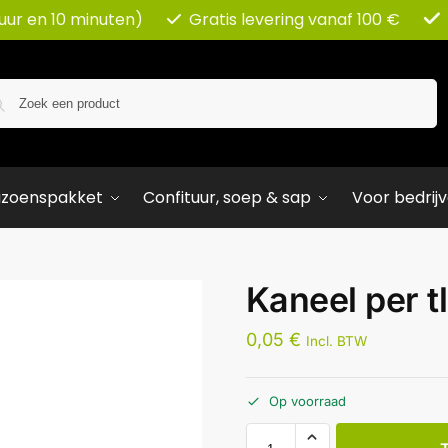
 uur en 10 minuten)
Gratis levering vanaf 100 €
Zoeken
izoenspakket
Confituur, soep & sap
Voor bedrij
Kaneel per tl
0,05
€
Incl. BTW
Op voorraad