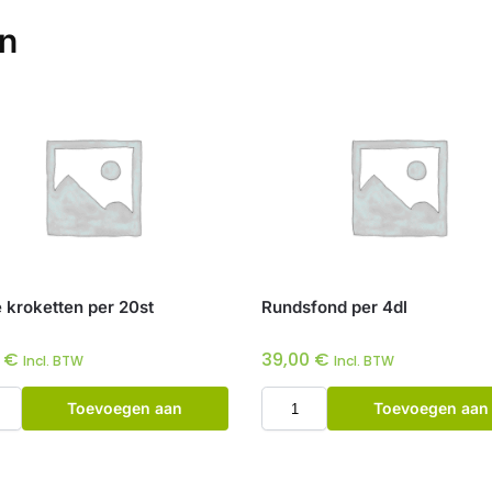
en
 kroketten per 20st
Rundsfond per 4dl
0
€
39,00
€
Incl. BTW
Incl. BTW
Toevoegen aan
Toevoegen aan
winkelwagen
winkelwagen