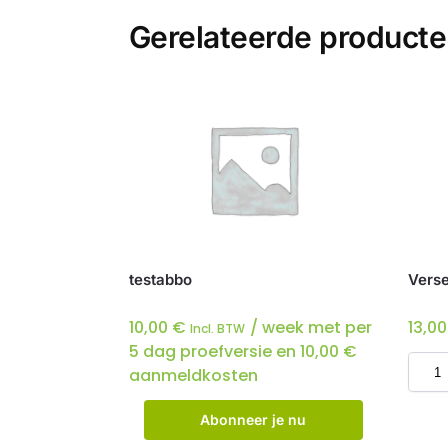
Gerelateerde product
testabbo
Verse
10,00
€
/ week met per
13,0
Incl. BTW
5 dag proefversie en
10,00
€
aanmeldkosten
Abonneer je nu