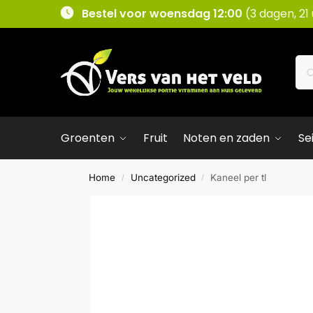
Bestel voor woensdag 12:00
(3 dagen, 21
Groenten
Fruit
Noten en zaden
Se
Home
Uncategorized
Kaneel per tl
/
/