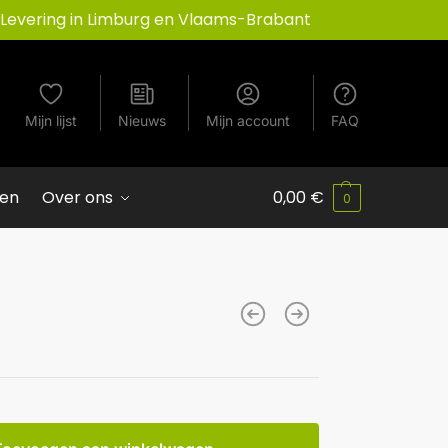
Levering in Limburg en Vlaams-Brabant
Mijn lijst
Nieuws
Mijn account
FAQ
ven
Over ons
0,00
€
0