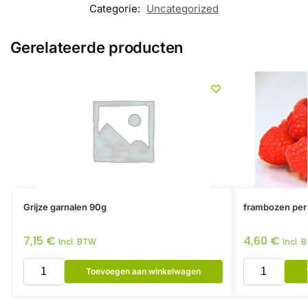
Categorie:
Uncategorized
Gerelateerde producten
Grijze garnalen 90g
frambozen per
7,15
€
4,60
€
Incl. BTW
Incl. 
Toevoegen aan winkelwagen