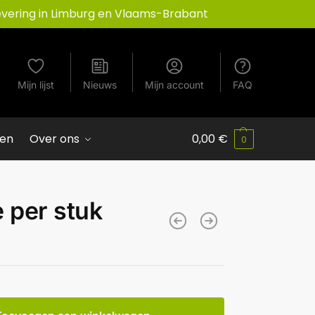
evering in Limburg en Vlaams-Brabant
Mijn lijst
Nieuws
Mijn account
FAQ
ven
Over ons
0,00
€
0
 per stuk