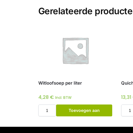
Gerelateerde product
Witloofsoep per liter
Quich
4,28
€
13,31
Incl. BTW
Toevoegen aan
winkelwagen