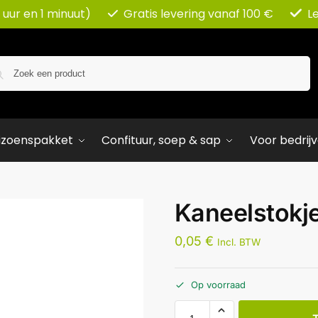
 uur en 1 minuut)
Gratis levering vanaf 100 €
L
Zoeken
izoenspakket
Confituur, soep & sap
Voor bedrij
Kaneelstokje
0,05
€
Incl. BTW
Op voorraad