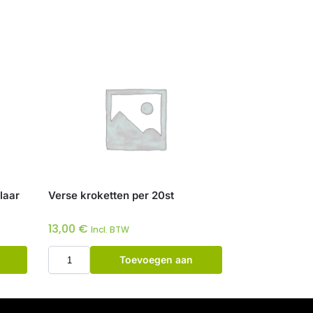
laar
Verse kroketten per 20st
13,00
€
Incl. BTW
Toevoegen aan
winkelwagen