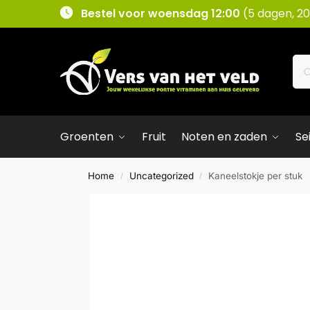
Bestel voor woensdag 12:00
(5 dagen, 20
Groenten
Fruit
Noten en zaden
Se
Home
Uncategorized
Kaneelstokje per stuk
/
/