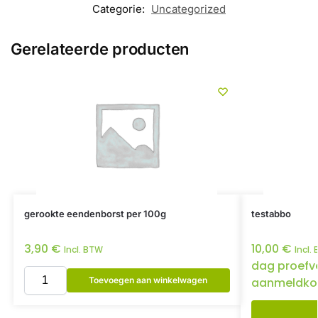
Categorie:
Uncategorized
Gerelateerde producten
gerookte eendenborst per 100g
testabbo
3,90
€
10,00
€
Incl. BTW
Incl.
dag proefv
Toevoegen aan winkelwagen
aanmeldko