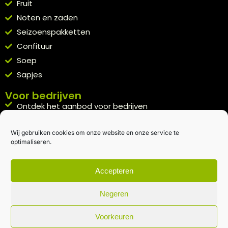
Fruit
Noten en zaden
Seizoenspakketten
Confituur
Soep
Sapjes
Voor bedrijven
Ontdek het aanbod voor bedrijven
A la carte
Wij gebruiken cookies om onze website en onze service te
Kennismakingspakket aanvragen
optimaliseren.
Blijft op de hoogte
Rechtstreeks van het veld naar je inbox.
Accepteren
Inschrijven nieuwsbrief
Negeren
Voorkeuren
Algemene voorwaarden
|
Privacybeleid
| gemaakt met
door