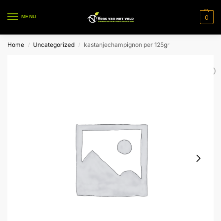
0
MENU
Home
Uncategorized
kastanjechampignon per 125gr
/
/