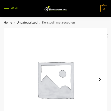
0
MENU
Home
Uncategorized
Kerstcolli met recepten
/
/