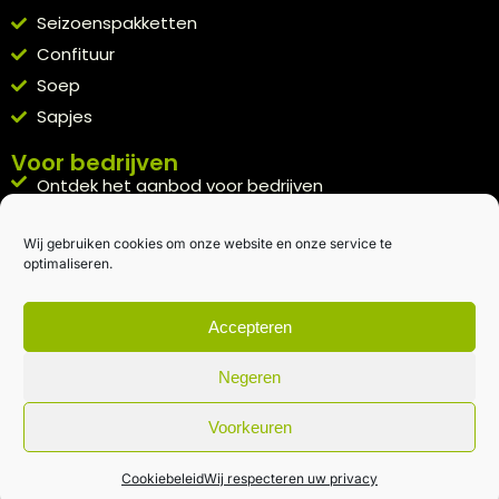
Seizoenspakketten
Confituur
Soep
Sapjes
Voor bedrijven
Ontdek het aanbod voor bedrijven
A la carte
Wij gebruiken cookies om onze website en onze service te
Kennismakingspakket aanvragen
optimaliseren.
Blijft op de hoogte
Rechtstreeks van het veld naar je inbox.
Accepteren
Inschrijven nieuwsbrief
Negeren
Voorkeuren
Algemene voorwaarden
|
Privacybeleid
| gemaakt met
door
creativitijd
Cookiebeleid
Wij respecteren uw privacy