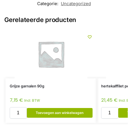
Categorie:
Uncategorized
Gerelateerde producten
Grijze garnalen 90g
hertekalffilet 
7,15
€
21,45
€
Incl. BTW
Incl.
Toevoegen aan winkelwagen