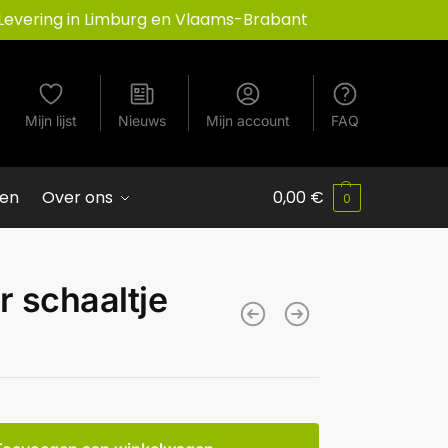
Levering in Limburg en Vlaams-Brabant
Mijn lijst
Nieuws
Mijn account
FAQ
ven
Over ons
0,00
€
0
r schaaltje