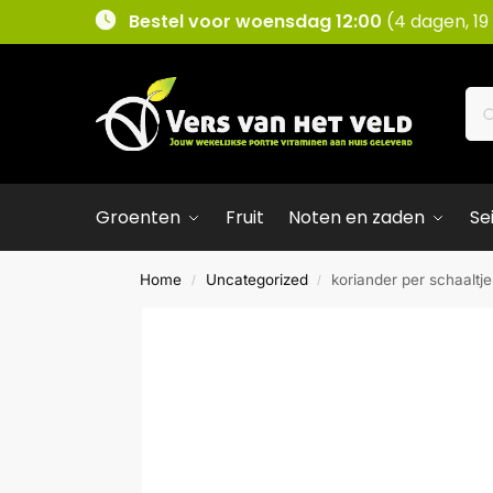
Bestel voor woensdag 12:00
(4 dagen, 19
Groenten
Fruit
Noten en zaden
Se
Home
Uncategorized
koriander per schaaltje
/
/