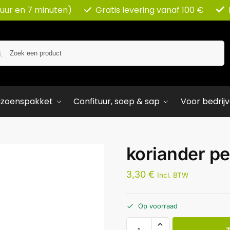
 uur en 7 minuten)
Gratis levering vanaf 100 €
Zoeken
izoenspakket
Confituur, soep & sap
Voor bedrij
koriander pe
3,30
€
Incl. BTW
Op voorraad