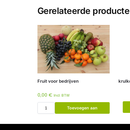
Gerelateerde product
Fruit voor bedrijven
krulk
0,00
€
Incl. BTW
Toevoegen aan
winkelwagen