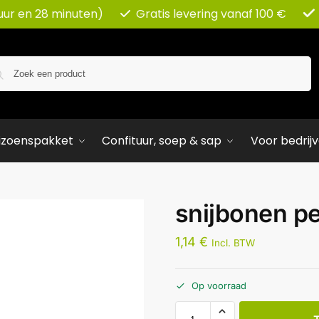
uur en 28 minuten)
Gratis levering vanaf 100 €
Zoeken
izoenspakket
Confituur, soep & sap
Voor bedrij
snijbonen pe
1,14
€
Incl. BTW
Op voorraad