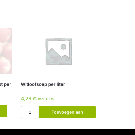
st per
Witloofsoep per liter
4,28
€
Incl. BTW
Toevoegen aan
winkelwagen