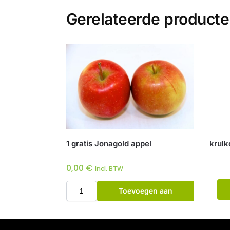
Gerelateerde product
1 gratis Jonagold appel
krulk
0,00
€
Incl. BTW
Toevoegen aan
winkelwagen