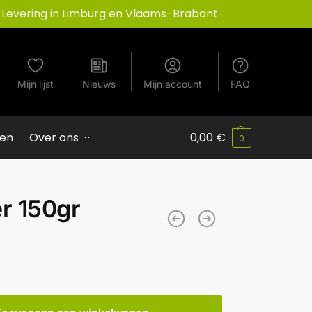
Levering in Limburg en Vlaams-Brabant
Mijn lijst
Nieuws
Mijn account
FAQ
ven
Over ons
0,00
€
0
r 150gr