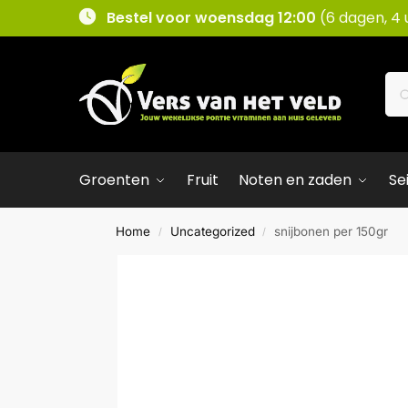
Bestel voor woensdag 12:00
(6 dagen, 4 
Groenten
Fruit
Noten en zaden
Se
Home
Uncategorized
snijbonen per 150gr
/
/