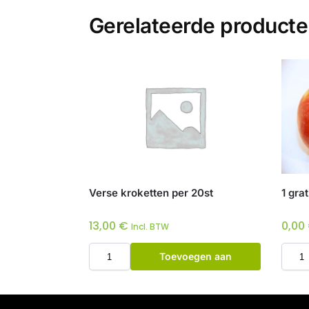
Gerelateerde product
Verse kroketten per 20st
1 gra
13,00
€
0,00
Incl. BTW
Toevoegen aan
winkelwagen