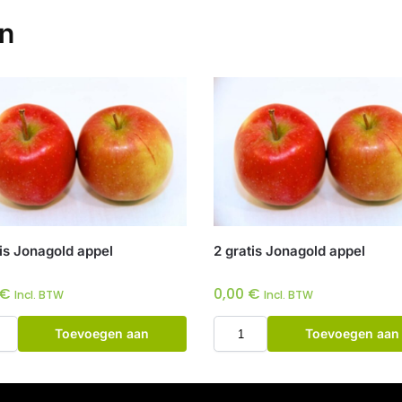
en
tis Jonagold appel
2 gratis Jonagold appel
€
0,00
€
Incl. BTW
Incl. BTW
Toevoegen aan
Toevoegen aan
winkelwagen
winkelwagen