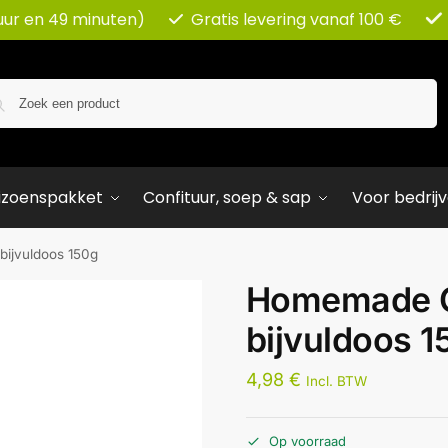
uur en 49 minuten)
Gratis levering vanaf 100 €
Zoeken
izoenspakket
Confituur, soep & sap
Voor bedrij
ijvuldoos 150g
Homemade G
bijvuldoos 1
4,98
€
Incl. BTW
Op voorraad