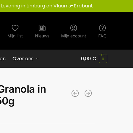
Levering in Limburg en Vlaams-Brabant
Mijn lijst
Nieuws
Mijn account
FAQ
ven
Over ons
0,00
€
0
ranola in
50g