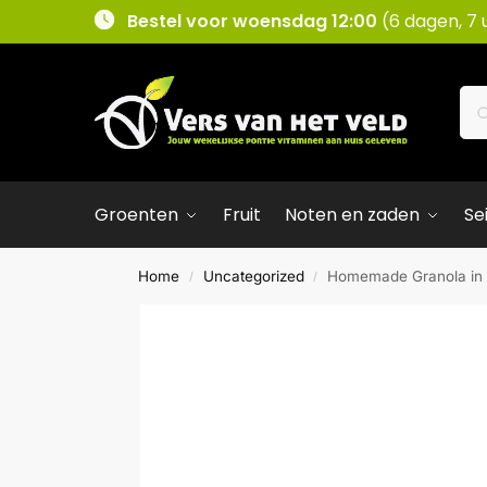
Bestel voor woensdag 12:00
(6 dagen, 7 
Groenten
Fruit
Noten en zaden
Se
Home
Uncategorized
Homemade Granola in b
/
/