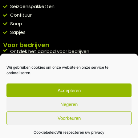
Seizoenspakketten
Confituur
Soep
Sapjes
Voor bedrijven
Ontdek het aanbod voor bedrijven
A la carte
Wij gebruiken cookies om onze website en onze service te
Kennismakingspakket aanvragen
optimaliseren.
Blijft op de hoogte
Rechtstreeks van het veld naar je inbox.
Accepteren
Inschrijven nieuwsbrief
Negeren
Voorkeuren
Algemene voorwaarden
|
Privacybeleid
| gemaakt met
door
creativitijd
Cookiebeleid
Wij respecteren uw privacy