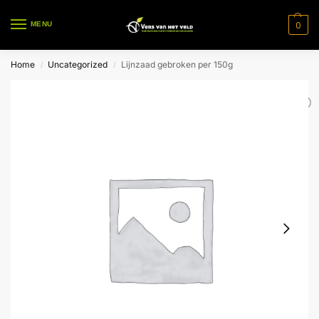
0
MENU
Home
Uncategorized
Lijnzaad gebroken per 150g
/
/