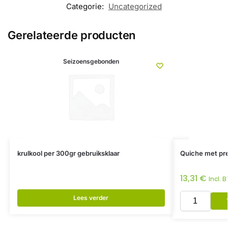
Categorie:
Uncategorized
Gerelateerde producten
Seizoensgebonden
krulkool per 300gr gebruiksklaar
Quiche met pre
13,31
€
Incl. 
Lees verder