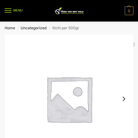
0
MENU
Home
Uncategorized
litchi per 500gr
/
/