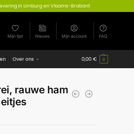
evering in Limburg en Vlaams-Brabant
Mijn lijst
Nieuws
Mijn account
FAQ
ven
Over ons
0,00
€
0
rei, rauwe ham
eitjes