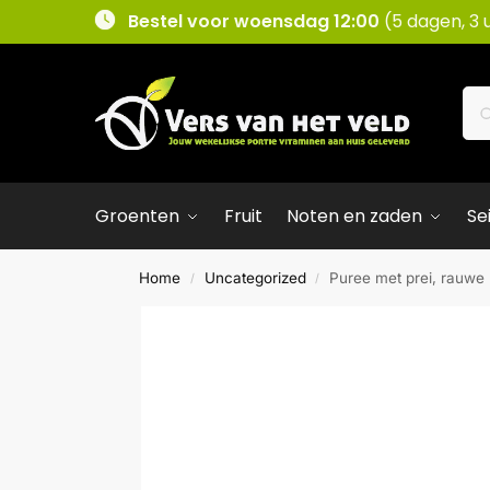
Bestel voor woensdag 12:00
(5 dagen, 3 
Groenten
Fruit
Noten en zaden
Se
Home
Uncategorized
Puree met prei, rauwe 
/
/