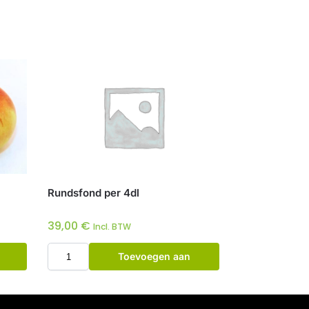
Rundsfond per 4dl
39,00
€
Incl. BTW
Toevoegen aan
winkelwagen