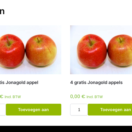
en
tis Jonagold appel
4 gratis Jonagold appels
€
0,00
€
Incl. BTW
Incl. BTW
Toevoegen aan
Toevoegen aan
winkelwagen
winkelwagen