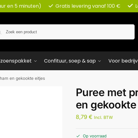
uur en 5 minuten)
Gratis levering vanaf 100 €
L
Zoeken
izoenspakket
Confituur, soep & sap
Voor bedrij
ham en gekookte eitjes
Puree met p
en gekookte 
8,79
€
Incl. BTW
Op voorraad