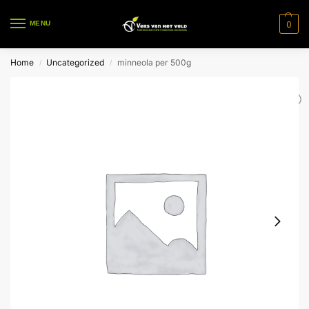
0
MENU
Home
Uncategorized
minneola per 500g
/
/