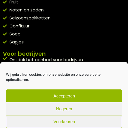
Fruit
Noten en zaden
Seizoenspakketten
Confituur
Soep
Sapjes
Voor bedrijven
Ontdek het aanbod voor bedrijven
A la carte
Wij gebruiken cookies om onze website en onze service te
Kennismakingspakket aanvragen
optimaliseren.
Blijft op de hoogte
Rechtstreeks van het veld naar je inbox.
Accepteren
Inschrijven nieuwsbrief
Negeren
Voorkeuren
Algemene voorwaarden
|
Privacybeleid
| gemaakt met
door