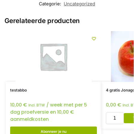
Categorie:
Uncategorized
Gerelateerde producten
testabbo
4 gratis Jonag
10,00
€
/ week met per 5
0,00
€
Incl. BTW
Incl. 
dag proefversie en
10,00
€
aanmeldkosten
Abonneer je nu