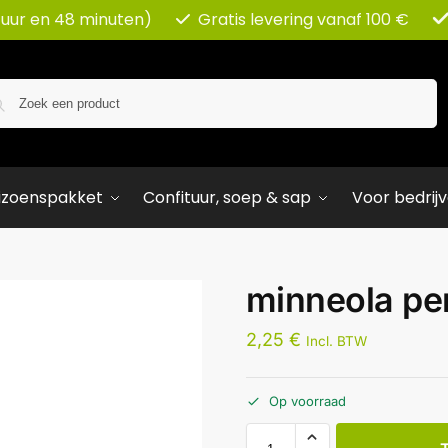
 uur en 48 minuten)
Gratis levering vanaf 100 €
Zoeken
izoenspakket
Confituur, soep & sap
Voor bedrij
minneola pe
2,25
€
Incl. BTW
Op voorraad