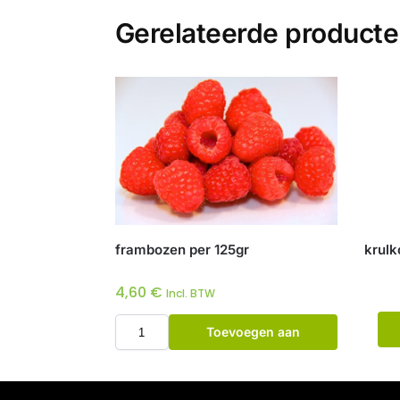
Gerelateerde product
frambozen per 125gr
krulk
4,60
€
Incl. BTW
Toevoegen aan
winkelwagen