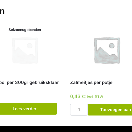
en
Seizoensgebonden
ool per 300gr gebruiksklaar
Zalmeitjes per potje
0,43
€
Incl. BTW
Lees verder
Toevoegen aan
winkelwagen