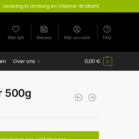
Levering in Limburg en Vlaams-Brabant
Mijn lijst
Nieuws
Mijn account
FAQ
ven
Over ons
0,00
€
0
r 500g