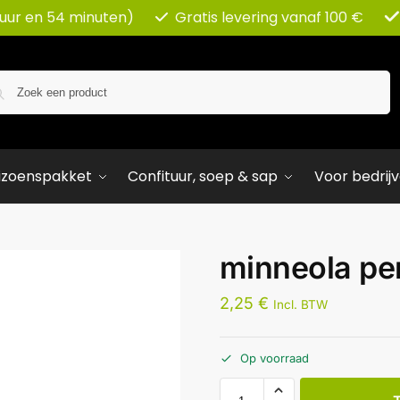
 uur en 54 minuten)
Gratis levering vanaf 100 €
Zoeken
izoenspakket
Confituur, soep & sap
Voor bedrij
minneola pe
2,25
€
Incl. BTW
Op voorraad