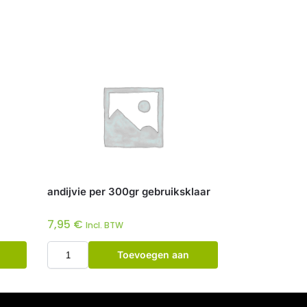
andijvie per 300gr gebruiksklaar
7,95
€
Incl. BTW
Toevoegen aan
winkelwagen