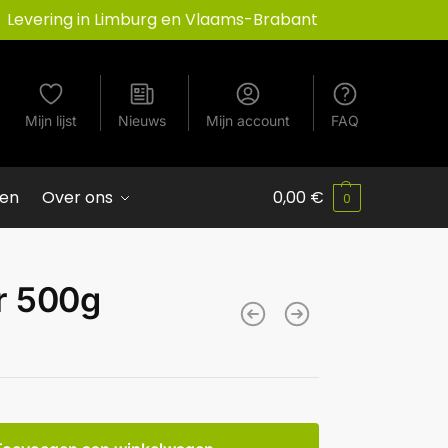
Levering in Limburg en Vlaams-Brabant
Mijn lijst
Nieuws
Mijn account
FAQ
ven
Over ons
0,00
€
0
r 500g