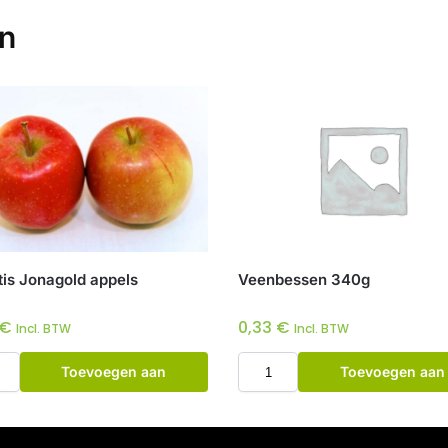
en
tis Jonagold appels
Veenbessen 340g
€
0,33
€
Incl. BTW
Incl. BTW
Toevoegen aan
Toevoegen aan
winkelwagen
winkelwagen