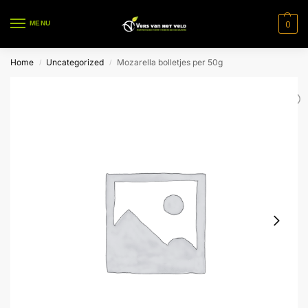
0
MENU
Home
Uncategorized
Mozarella bolletjes per 50g
/
/