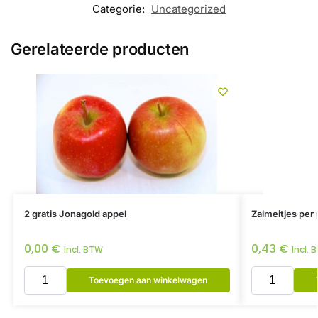
Categorie:
Uncategorized
Gerelateerde producten
2 gratis Jonagold appel
Zalmeitjes per 
0,00
€
0,43
€
Incl. BTW
Incl. 
Toevoegen aan winkelwagen