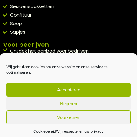
Seizoenspakketten
Confituur
Soep
Sapjes
Voor bedrijven
Ontdek het aanbod voor bedrijven
A la carte
Wij gebruiken cookies om onze website en onze service te
Kennismakingspakket aanvragen
optimaliseren.
Blijft op de hoogte
Rechtstreeks van het veld naar je inbox.
Accepteren
Inschrijven nieuwsbrief
Negeren
Voorkeuren
Algemene voorwaarden
|
Privacybeleid
| gemaakt met
door
creativitijd
Cookiebeleid
Wij respecteren uw privacy