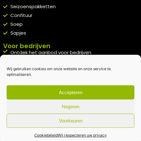
Seizoenspakketten
Confituur
Soep
Sapjes
Voor bedrijven
Ontdek het aanbod voor bedrijven
A la carte
Wij gebruiken cookies om onze website en onze service te
Kennismakingspakket aanvragen
optimaliseren.
Blijft op de hoogte
Rechtstreeks van het veld naar je inbox.
Accepteren
Inschrijven nieuwsbrief
Negeren
Voorkeuren
Algemene voorwaarden
|
Privacybeleid
| gemaakt met
door
creativitijd
Cookiebeleid
Wij respecteren uw privacy