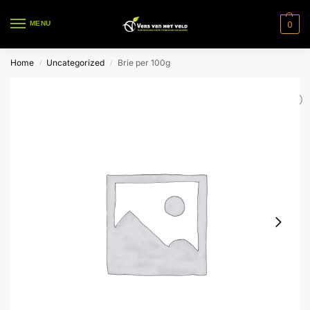
0
MENU
Home
Uncategorized
Brie per 100g
/
/