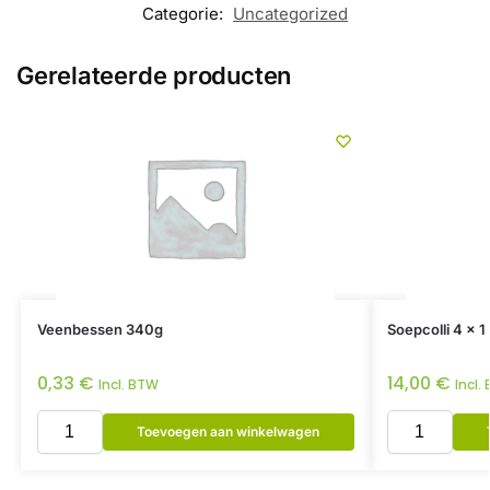
Categorie:
Uncategorized
Gerelateerde producten
Veenbessen 340g
Soepcolli 4 x 1 
0,33
€
14,00
€
Incl. BTW
Incl.
Toevoegen aan winkelwagen