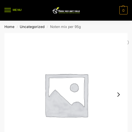
0
MENU
Home
Uncategorized
Noten mix per 95g
/
/