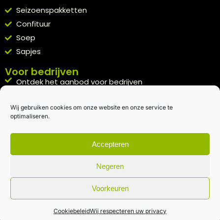
Seizoenspakketten
Confituur
Soep
Sapjes
Voor bedrijven
Ontdek het aanbod voor bedrijven
A la carte
Wij gebruiken cookies om onze website en onze service te
Kennismakingspakket aanvragen
optimaliseren.
Blijft op de hoogte
Rechtstreeks van het veld naar je inbox.
Accepteren
Inschrijven nieuwsbrief
Negeren
Voorkeuren
Algemene voorwaarden
|
Privacybeleid
| gemaakt met
door
creativitijd
Cookiebeleid
Wij respecteren uw privacy