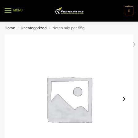
0
MENU
Home
Uncategorized
Noten mix per 95g
/
/