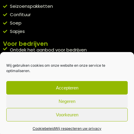
Seizoenspakketten
Confituur
Soep
Sapjes
Voor bedrijven
Ontdek het aanbod voor bedrijven
A la carte
Wij gebruiken cookies om onze website en onze service te
Kennismakingspakket aanvragen
optimaliseren.
Blijft op de hoogte
Rechtstreeks van het veld naar je inbox.
Accepteren
Inschrijven nieuwsbrief
Negeren
Voorkeuren
Algemene voorwaarden
|
Privacybeleid
| gemaakt met
door
creativitijd
Cookiebeleid
Wij respecteren uw privacy