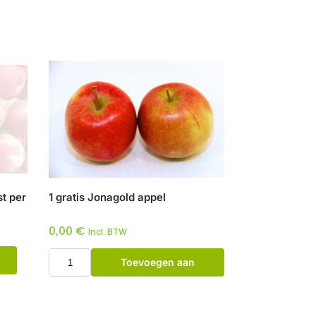
st per
1 gratis Jonagold appel
0,00
€
Incl. BTW
Toevoegen aan
winkelwagen