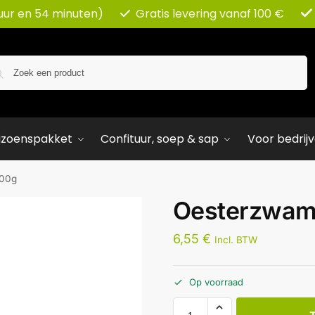
 uur en 54 minuten)
Gratis levering vanaf 100 €
Zoeken
izoenspakket
Confituur, soep & sap
Voor bedrij
500g
Oesterzwam
6,55
€
Incl. BTW
Op voorraad