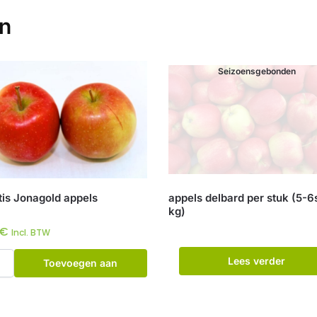
en
Seizoensgebonden
tis Jonagold appels
appels delbard per stuk (5-6
kg)
€
Incl. BTW
Lees verder
Toevoegen aan
winkelwagen