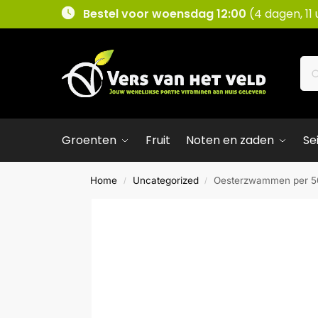
Bestel voor woensdag 12:00
(4 dagen, 11
Groenten
Fruit
Noten en zaden
Se
Home
Uncategorized
Oesterzwammen per 
/
/