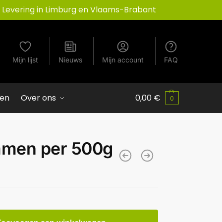
Levering in Limburg en Vlaams-Brabant
Mijn lijst
Nieuws
Mijn account
FAQ
ven
Over ons
0,00
€
0
men per 500g