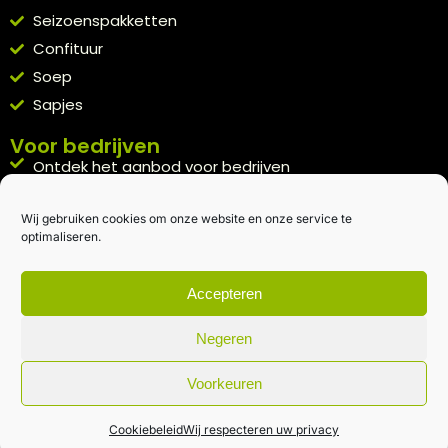
Seizoenspakketten
Confituur
Soep
Sapjes
Voor bedrijven
Ontdek het aanbod voor bedrijven
A la carte
Wij gebruiken cookies om onze website en onze service te
Kennismakingspakket aanvragen
optimaliseren.
Blijft op de hoogte
Rechtstreeks van het veld naar je inbox.
Accepteren
Inschrijven nieuwsbrief
Negeren
Voorkeuren
Algemene voorwaarden
|
Privacybeleid
| gemaakt met
door
creativitijd
Cookiebeleid
Wij respecteren uw privacy