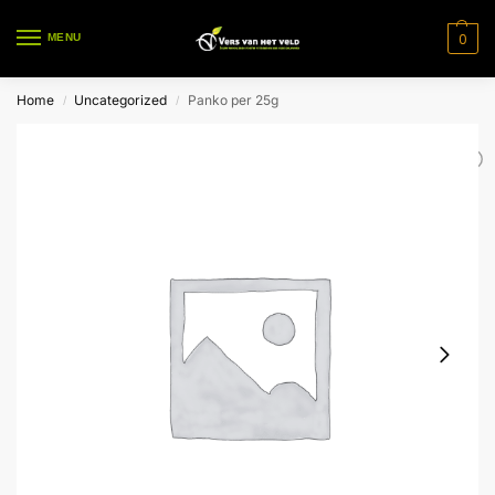
0
MENU
Home
Uncategorized
Panko per 25g
/
/