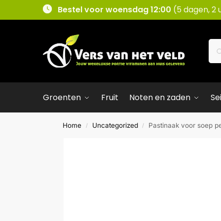
Bestel voor woensdag 12:00
(5 dagen, 2 
Groenten
Fruit
Noten en zaden
Se
Home
Uncategorized
Pastinaak voor soep p
/
/