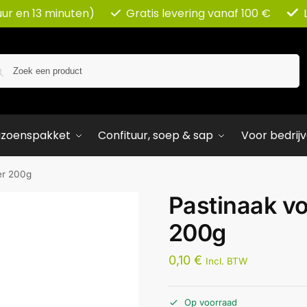
uur en 13 minuten)
Gratis levering vanaf 100 €
Zoeken
izoenspakket
Confituur, soep & sap
Voor bedrij
er 200g
Pastinaak v
200g
0,10
€
Incl. BTW
Op voorraad