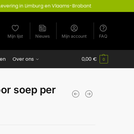
Levering in Limburg en Vlaams-Brabant
Mijn lijst
Nieuws
Mijn account
FAQ
ven
Over ons
0,00
€
0
oor soep per