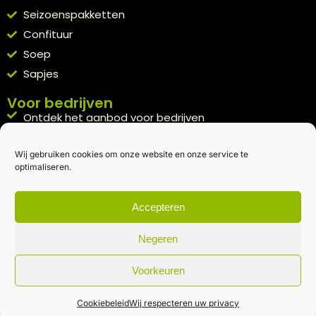
Seizoenspakketten
Confituur
Soep
Sapjes
Voor bedrijven
Ontdek het aanbod voor bedrijven
A la carte
Wij gebruiken cookies om onze website en onze service te
Kennismakingspakket aanvragen
optimaliseren.
Blijft op de hoogte
Rechtstreeks van het veld naar je inbox.
Accepteren
Inschrijven nieuwsbrief
Negeren
Voorkeuren
Algemene voorwaarden
|
Privacybeleid
| gemaakt met
door
creativitijd
Cookiebeleid
Wij respecteren uw privacy