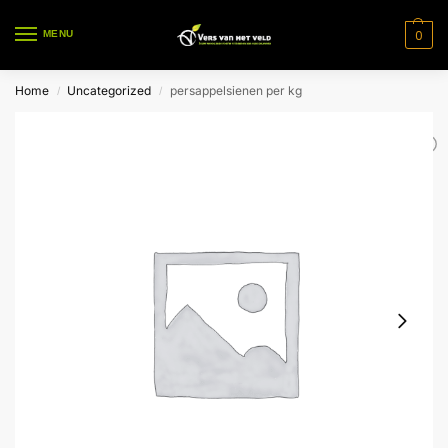
0
MENU
Home
Uncategorized
persappelsienen per kg
/
/