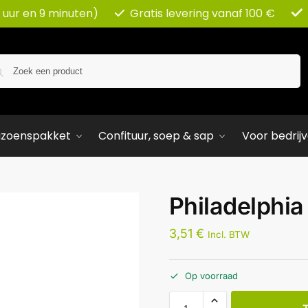
 uur en 9 minuten)
Gratis levering vanaf 100 €
Zoeken
izoenspakket
Confituur, soep & sap
Voor bedrij
Philadelphia
3,51
€
Incl. BTW
Op voorraad