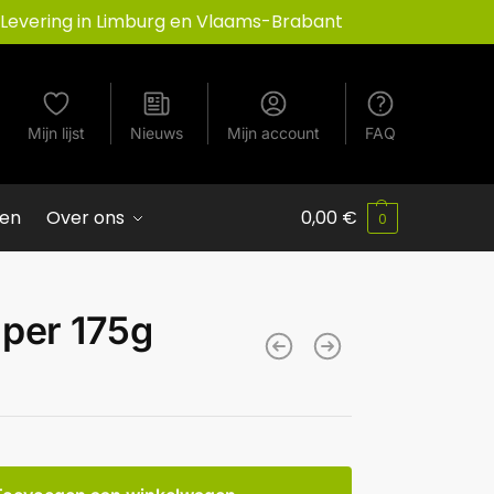
Levering in Limburg en Vlaams-Brabant
Mijn lijst
Nieuws
Mijn account
FAQ
ven
Over ons
0,00
€
0
 per 175g