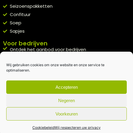
Seizoenspakketten
Confituur
Soep
Sapjes
Voor bedrijven
Ontdek het aanbod voor bedrijven
A la carte
Wij gebruiken cookies om onze website en onze service te
Kennismakingspakket aanvragen
optimaliseren.
Blijft op de hoogte
Rechtstreeks van het veld naar je inbox.
Accepteren
Inschrijven nieuwsbrief
Negeren
Voorkeuren
Algemene voorwaarden
|
Privacybeleid
| gemaakt met
door
creativitijd
Cookiebeleid
Wij respecteren uw privacy