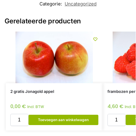
Categorie:
Uncategorized
Gerelateerde producten
2 gratis Jonagold appel
frambozen per
0,00
€
4,60
€
Incl. BTW
Incl. 
Toevoegen aan winkelwagen