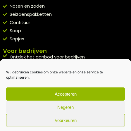
Noten en zaden
Seizoenspakketten
Confituur
Soep
Sapjes
Voor bedrijven
Ontdek het aanbod voor bedrijven
A la carte
Wij gebruiken cookies om onze website en onze service te
Kennismakingspakket aanvragen
optimaliseren.
Blijft op de hoogte
Rechtstreeks van het veld naar je inbox.
Accepteren
Inschrijven nieuwsbrief
Negeren
Voorkeuren
Algemene voorwaarden
|
Privacybeleid
| gemaakt met
door