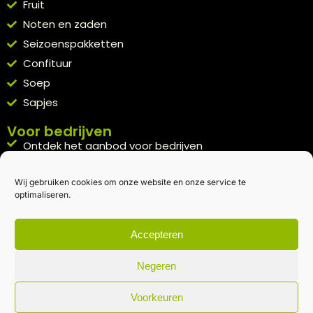
Fruit
Noten en zaden
Seizoenspakketten
Confituur
Soep
Sapjes
Voor bedrijven
Ontdek het aanbod voor bedrijven
A la carte
Wij gebruiken cookies om onze website en onze service te
Kennismakingspakket aanvragen
optimaliseren.
Blijft op de hoogte
Rechtstreeks van het veld naar je inbox.
Accepteren
Inschrijven nieuwsbrief
Negeren
Voorkeuren
Algemene voorwaarden
|
Privacybeleid
| gemaakt met
door