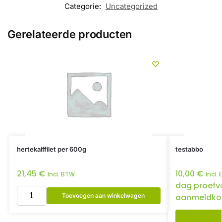
Categorie:
Uncategorized
Gerelateerde producten
hertekalffilet per 600g
testabbo
21,45
€
10,00
€
Incl. BTW
Incl.
dag proefv
Toevoegen aan winkelwagen
aanmeldko