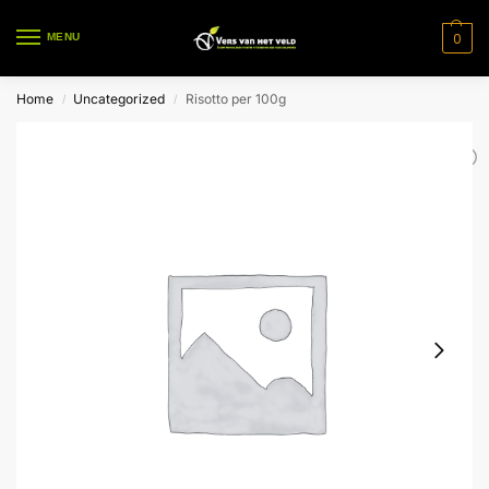
0
MENU
Home
Uncategorized
Risotto per 100g
/
/