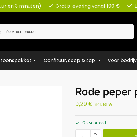
uur en 3 minuten)
Gratis levering vanaf 100 €
Zoeken
izoenspakket
Confituur, soep & sap
Voor bedrij
Rode peper 
0,29
€
Incl. BTW
Op voorraad