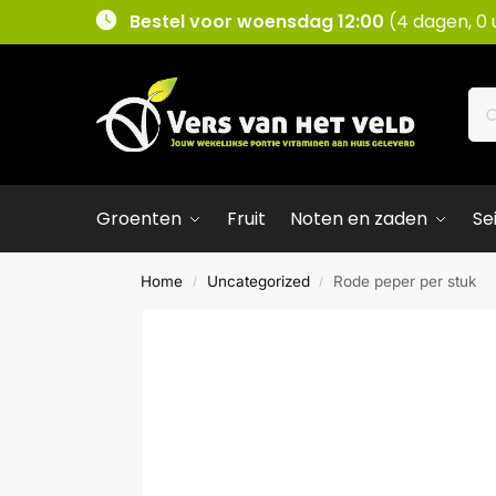
Bestel voor woensdag 12:00
(4 dagen, 0 
Groenten
Fruit
Noten en zaden
Se
Home
Uncategorized
Rode peper per stuk
/
/