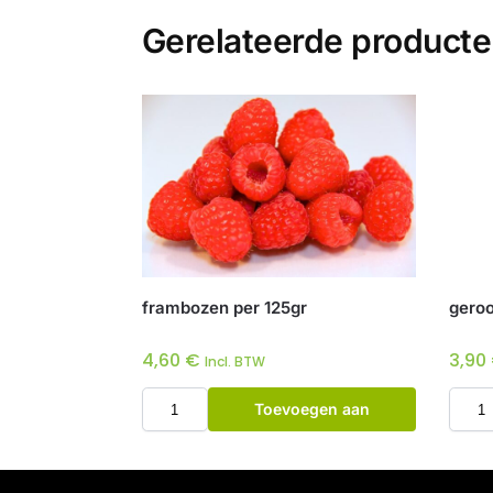
Gerelateerde product
frambozen per 125gr
geroo
4,60
€
3,90
Incl. BTW
Toevoegen aan
winkelwagen