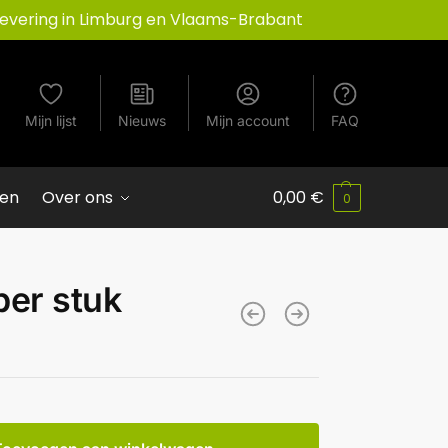
Levering in Limburg en Vlaams-Brabant
Mijn lijst
Nieuws
Mijn account
FAQ
ven
Over ons
0,00
€
0
per stuk