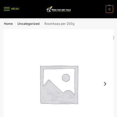
0
MENU
Home
Uncategorized
Roomkaas per 200g
/
/