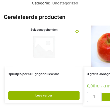
Categorie:
Uncategorized
Gerelateerde producten
Seizoensgebonden
spruitjes per 500gr gebruiksklaar
3 gratis Jonag
0,00
€
Incl. 
Lees verder