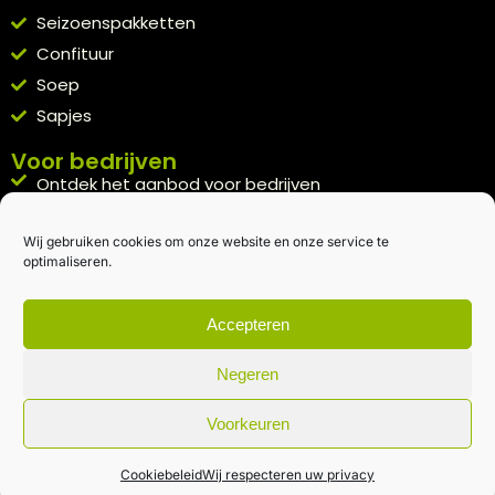
Seizoenspakketten
Confituur
Soep
Sapjes
Voor bedrijven
Ontdek het aanbod voor bedrijven
A la carte
Wij gebruiken cookies om onze website en onze service te
Kennismakingspakket aanvragen
optimaliseren.
Blijft op de hoogte
Rechtstreeks van het veld naar je inbox.
Accepteren
Inschrijven nieuwsbrief
Negeren
Voorkeuren
Algemene voorwaarden
|
Privacybeleid
| gemaakt met
door
creativitijd
Cookiebeleid
Wij respecteren uw privacy