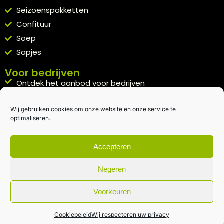
Seizoenspakketten
Confituur
Soep
Sapjes
Voor bedrijven
Ontdek het aanbod voor bedrijven
A la carte
Wij gebruiken cookies om onze website en onze service te
Kennismakingspakket aanvragen
optimaliseren.
Blijft op de hoogte
Rechtstreeks van het veld naar je inbox.
Accepteren
Inschrijven nieuwsbrief
Negeren
Voorkeuren
Algemene voorwaarden
|
Privacybeleid
| gemaakt met
door
creativitijd
Cookiebeleid
Wij respecteren uw privacy