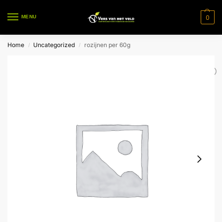
0
MENU
Home
Uncategorized
rozijnen per 60g
/
/