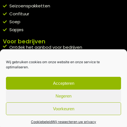
Seizoenspakketten
Confituur
Soep
Sapjes
Voor bedrijven
Ontdek het aanbod voor bedrijven
A la carte
Wij gebruiken cookies om onze website en onze service te
Kennismakingspakket aanvragen
optimaliseren.
Blijft op de hoogte
Rechtstreeks van het veld naar je inbox.
Accepteren
Inschrijven nieuwsbrief
Negeren
Voorkeuren
Algemene voorwaarden
|
Privacybeleid
| gemaakt met
door
creativitijd
Cookiebeleid
Wij respecteren uw privacy