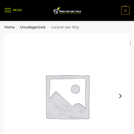
0
MENU
Home
Uncategorized
rozijnen per 60g
/
/