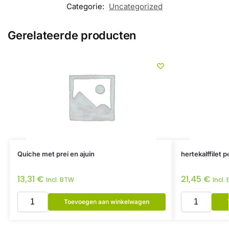
Categorie:
Uncategorized
Gerelateerde producten
Quiche met prei en ajuin
hertekalffilet 
13,31
€
21,45
€
Incl. BTW
Incl.
Toevoegen aan winkelwagen