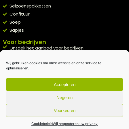
Seizoenspakketten
Confituur
Soep
Sapjes
Voor bedrijven
Ontdek het aanbod voor bedrijven
A la carte
Wij gebruiken cookies om onze website en onze service te
Kennismakingspakket aanvragen
optimaliseren.
Blijft op de hoogte
Rechtstreeks van het veld naar je inbox.
Accepteren
Inschrijven nieuwsbrief
Negeren
Voorkeuren
Algemene voorwaarden
|
Privacybeleid
| gemaakt met
door
creativitijd
Cookiebeleid
Wij respecteren uw privacy