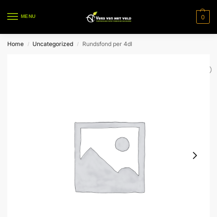
0
MENU
Home
Uncategorized
Rundsfond per 4dl
/
/