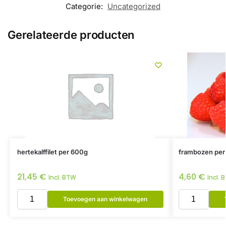
Categorie:
Uncategorized
Gerelateerde producten
hertekalffilet per 600g
frambozen per
21,45
€
4,60
€
Incl. BTW
Incl. 
Toevoegen aan winkelwagen