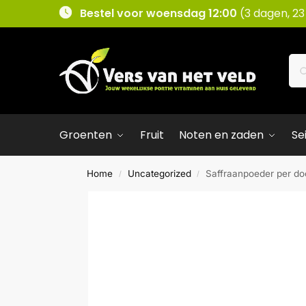
Bestel voor woensdag 12:00
(3 dagen, 23
Groenten
Fruit
Noten en zaden
Se
Home
Uncategorized
Saffraanpoeder per do
/
/