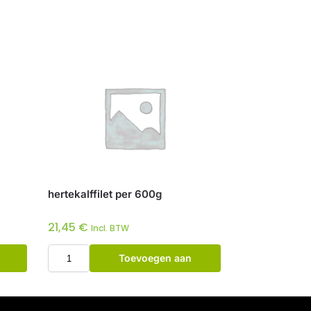
hertekalffilet per 600g
21,45
€
Incl. BTW
Toevoegen aan
winkelwagen