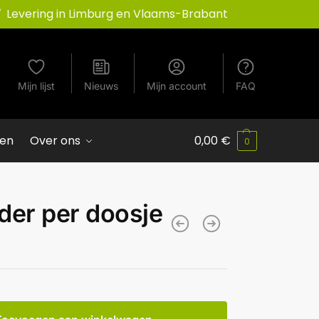
Levering in Limburg en Vlaams-Brabant
Mijn lijst
Nieuws
Mijn account
FAQ
ven
Over ons
0,00
€
0
der per doosje