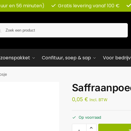
 uur en 56 minuten)
Gratis levering vanaf 100 €
Zoeken
izoenspakket
Confituur, soep & sap
Voor bedrij
osje
Saffraanpoe
0,05
€
Incl. BTW
Op voorraad