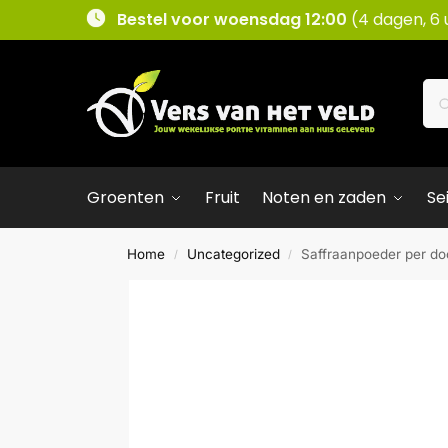
Bestel voor woensdag 12:00
(4 dagen, 6 
Groenten
Fruit
Noten en zaden
Se
Home
Uncategorized
Saffraanpoeder per do
/
/