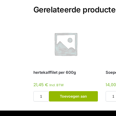
Gerelateerde product
hertekalffilet per 600g
Soepco
21,45
€
14,0
Incl. BTW
Toevoegen aan
winkelwagen