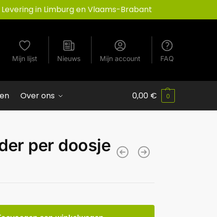
Levering in Limburg en Vlaams-Brabant
Mijn lijst
Nieuws
Mijn account
FAQ
ven
Over ons
0,00
€
0
der per doosje