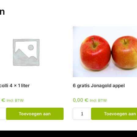
en
lli 4 x 1 liter
6 gratis Jonagold appel
0
€
0,00
€
Incl. BTW
Incl. BTW
Toevoegen aan
Toevoegen aan
winkelwagen
winkelwagen