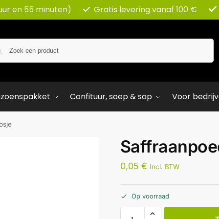
uur en 55 minuten)
Gratis levering vanaf 100 €
Zoeken
izoenspakket
Confituur, soep & sap
Voor bedrij
osje
Saffraanpoe
0,05
€
Incl. BTW
Op voorraad