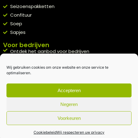
Seizoenspakketten
Confituur
Soep
Sapjes
Voor bedrijven
Ontdek het aanbod voor bedrijven
A la carte
Wij gebruiken cookies om onze website en onze service te
Kennismakingspakket aanvragen
optimaliseren.
Blijft op de hoogte
Rechtstreeks van het veld naar je inbox.
Accepteren
Inschrijven nieuwsbrief
Negeren
Voorkeuren
Algemene voorwaarden
|
Privacybeleid
| gemaakt met
door
creativitijd
Cookiebeleid
Wij respecteren uw privacy