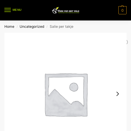
0
MENU
Home
Uncategorized
Salie per takje
/
/