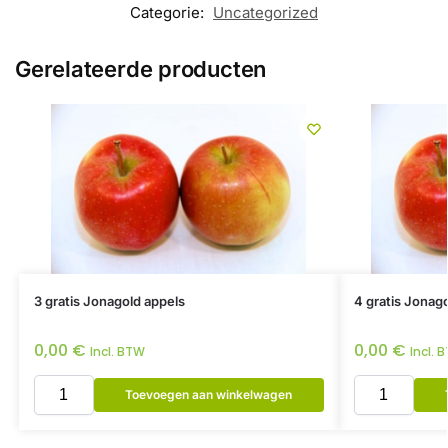
Categorie:
Uncategorized
Gerelateerde producten
3 gratis Jonagold appels
4 gratis Jonag
0,00
€
0,00
€
Incl. BTW
Incl. 
Toevoegen aan winkelwagen