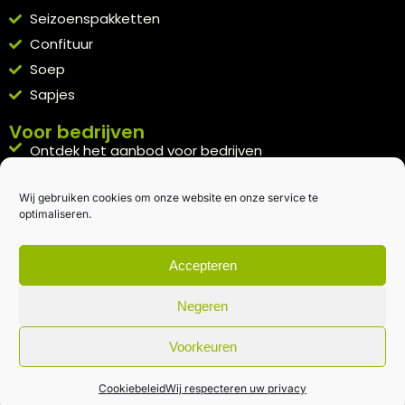
Seizoenspakketten
Confituur
Soep
Sapjes
Voor bedrijven
Ontdek het aanbod voor bedrijven
A la carte
Wij gebruiken cookies om onze website en onze service te
Kennismakingspakket aanvragen
optimaliseren.
Blijft op de hoogte
Rechtstreeks van het veld naar je inbox.
Accepteren
Inschrijven nieuwsbrief
Negeren
Voorkeuren
Algemene voorwaarden
|
Privacybeleid
| gemaakt met
door
creativitijd
Cookiebeleid
Wij respecteren uw privacy