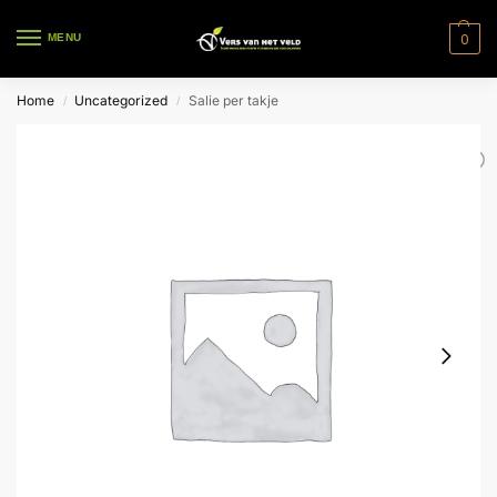
0
MENU
Home
Uncategorized
Salie per takje
/
/